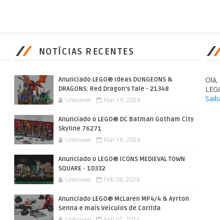
NOTÍCIAS RECENTES
Olá
Anunciado LEGO® Ideas DUNGEONS &
LEG
DRAGONS: Red Dragon’s Tale - 21348
Saib
Unknown
Mar 19, 2024
Anunciado o LEGO® DC Batman Gotham City
Skyline 76271
Unknown
Mar 18, 2024
Anunciado o LEGO® ICONS MEDIEVAL TOWN
SQUARE - 10332
Unknown
Feb 08, 2024
Anunciado LEGO® McLaren MP4/4 & Ayrton
Senna e mais Veículos de Corrida
Unknown
Feb 01, 2024