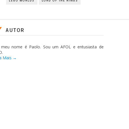
LEGO WORLDS
LORD OF THE RINGS
AUTOR
, meu nome é Paolo. Sou um AFOL e entusiasta de
O.
a Mais →