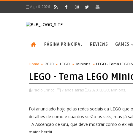
Ago 6, 2026
PÁGINA PRINCIPAL
REVIEWS
GAMES
Home
2020
LEGO
Minions
LEGO - Tema LEGO Mi
LEGO - Tema LEGO Mini
Paolo Enrico
7 anos atrás
2020,
LEGO,
Minions,
Foi anunciado hoje pelas redes sociais da LEGO que
detalhes de como e quantos serão os sets, mas já s
- A Ascenção de Gru, que deve mostrar como o ex-vilã
maior herói!