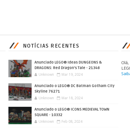
NOTÍCIAS RECENTES
Olá
Anunciado LEGO® Ideas DUNGEONS &
LEG
DRAGONS: Red Dragon’s Tale - 21348
Saib
Unknown
Mar 19, 2024
Anunciado o LEGO® DC Batman Gotham City
Skyline 76271
Unknown
Mar 18, 2024
Anunciado o LEGO® ICONS MEDIEVAL TOWN
SQUARE - 10332
Unknown
Feb 08, 2024