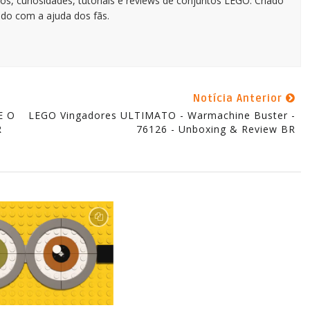
os, curiosidades, tutoriais e reviews de conjuntos LEGO. Criado
do com a ajuda dos fãs.
Notícia Anterior
E O
LEGO Vingadores ULTIMATO - Warmachine Buster -
R
76126 - Unboxing & Review BR