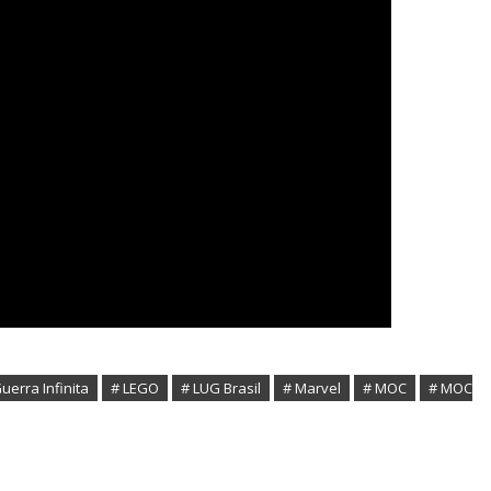
uerra Infinita
# LEGO
# LUG Brasil
# Marvel
# MOC
# MOC