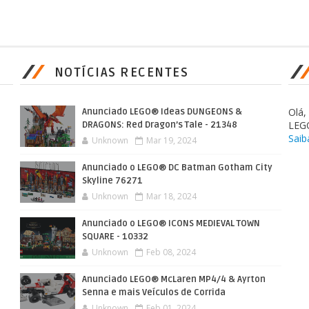
NOTÍCIAS RECENTES
Olá
Anunciado LEGO® Ideas DUNGEONS &
LEG
DRAGONS: Red Dragon’s Tale - 21348
Saib
Unknown
Mar 19, 2024
Anunciado o LEGO® DC Batman Gotham City
Skyline 76271
Unknown
Mar 18, 2024
Anunciado o LEGO® ICONS MEDIEVAL TOWN
SQUARE - 10332
Unknown
Feb 08, 2024
Anunciado LEGO® McLaren MP4/4 & Ayrton
Senna e mais Veículos de Corrida
Unknown
Feb 01, 2024