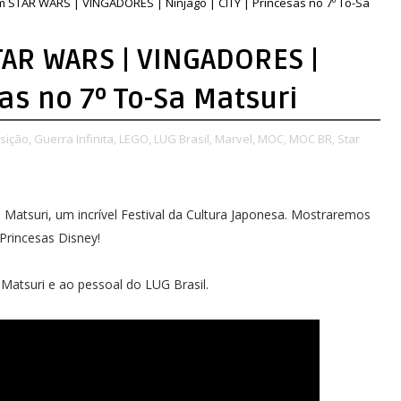
 STAR WARS | VINGADORES | Ninjago | CITY | Princesas no 7º To-Sa
AR WARS | VINGADORES |
sas no 7º To-Sa Matsuri
sição,
Guerra Infinita,
LEGO,
LUG Brasil,
Marvel,
MOC,
MOC BR,
Star
Matsuri, um incrível Festival da Cultura Japonesa. Mostraremos
Princesas Disney!
atsuri e ao pessoal do LUG Brasil.