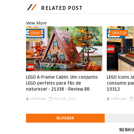
RELATED POST
View More
IDEAS
CREATOR
LEGO A-Frame Cabin: Um conjunto
LEGO Icons J
LEGO perfeito para fãs de
consumo par
natureza! - 21338 - Review BR
10312
Unknown
Nov 26, 2023
Unknown
BLOGGER
NENHU