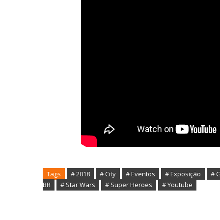
Tags
# 2018
# City
# Eventos
# Exposição
# G
BR
# Star Wars
# Super Heroes
# Youtube