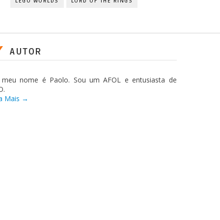
LEGO WORLDS
LORD OF THE RINGS
AUTOR
, meu nome é Paolo. Sou um AFOL e entusiasta de
O.
a Mais →