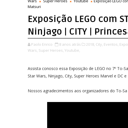
Wars
Super Heroes
Youtube
Exposição LEGO com
Matsuri
Exposição LEGO com ST
Ninjago | CITY | Prince
Paolo Enrico
8 anos atrás
2018,
City,
Eventos,
Expo
Wars,
Super Heroes,
Youtube,
Assista conosco essa Exposição de LEGO no 7º To-Sa 
Star Wars, Ninjago, City, Super Heroes Marvel e DC e 
Nossos agradecimentos aos organizadores do To-Sa M