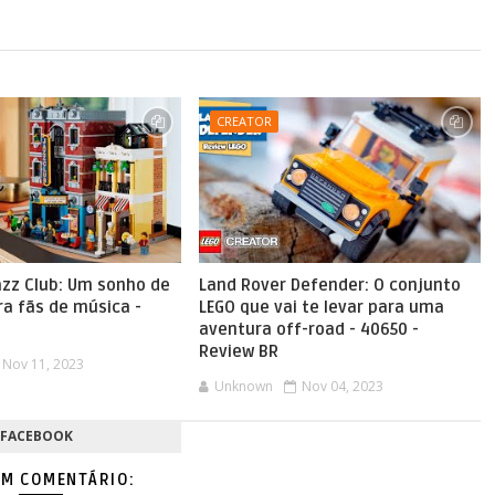
CREATOR
azz Club: Um sonho de
Land Rover Defender: O conjunto
a fãs de música -
LEGO que vai te levar para uma
aventura off-road - 40650 -
Review BR
Nov 11, 2023
Unknown
Nov 04, 2023
FACEBOOK
M COMENTÁRIO: