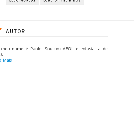
LEGO WORLDS
LORD OF THE RINGS
AUTOR
, meu nome é Paolo. Sou um AFOL e entusiasta de
O.
a Mais →