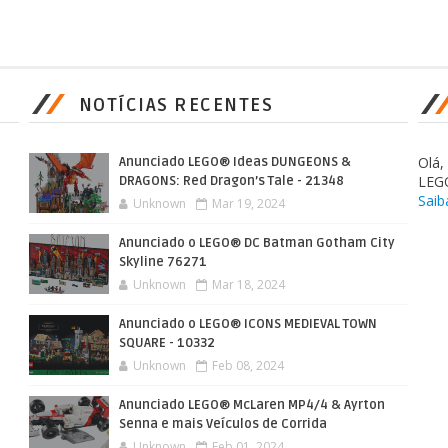
NOTÍCIAS RECENTES
Olá
Anunciado LEGO® Ideas DUNGEONS &
LEG
DRAGONS: Red Dragon’s Tale - 21348
Saib
Unknown
Mar 19, 2024
Anunciado o LEGO® DC Batman Gotham City
Skyline 76271
Unknown
Mar 18, 2024
Anunciado o LEGO® ICONS MEDIEVAL TOWN
SQUARE - 10332
Unknown
Feb 08, 2024
Anunciado LEGO® McLaren MP4/4 & Ayrton
Senna e mais Veículos de Corrida
Unknown
Feb 01, 2024