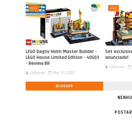
2022
2022
LEGO Dagny Holm Master Builder -
Set exclusi
LEGO House Limited Edition - 40503
anunciado!
- Review BR
Unknown
Unknown
Mar 19, 2022
BLOGGER
NENHU
POSTAR