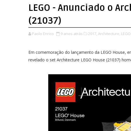
LEGO - Anunciado o Ar
(21037)
Paolo Enrico
9 anos atrás
2017,
Architecture,
LEGO
Em comemoração do lançamento da LEGO House, em B
revelado o set Architecture LEGO House (21037) ho