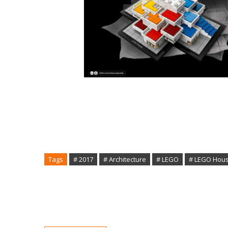
Tags
# 2017
# Architecture
# LEGO
# LEGO Hou