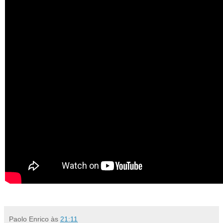
Paolo Enrico
às
21:11