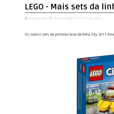
LEGO - Mais sets da lin
Paolo Enrico
10 anos atrás
2017,
City,
LEGO,
Os outros sets da primeira leva da linha City 2017 fo