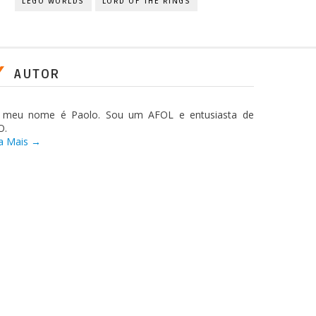
LEGO WORLDS
LORD OF THE RINGS
AUTOR
, meu nome é Paolo. Sou um AFOL e entusiasta de
O.
a Mais →