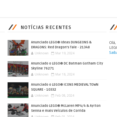
NOTÍCIAS RECENTES
Olá
Anunciado LEGO® Ideas DUNGEONS &
LEG
DRAGONS: Red Dragon’s Tale - 21348
Saib
Unknown
Mar 19, 2024
Anunciado o LEGO® DC Batman Gotham City
Skyline 76271
Unknown
Mar 18, 2024
Anunciado o LEGO® ICONS MEDIEVAL TOWN
SQUARE - 10332
Unknown
Feb 08, 2024
Anunciado LEGO® McLaren MP4/4 & Ayrton
Senna e mais Veículos de Corrida
Unknown
Feb 01, 2024