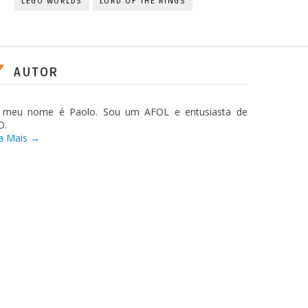
LEGO WORLDS
LORD OF THE RINGS
AUTOR
, meu nome é Paolo. Sou um AFOL e entusiasta de
O.
a Mais →