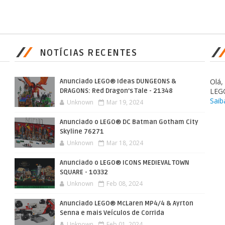
NOTÍCIAS RECENTES
Olá
Anunciado LEGO® Ideas DUNGEONS &
LEG
DRAGONS: Red Dragon’s Tale - 21348
Saib
Unknown
Mar 19, 2024
Anunciado o LEGO® DC Batman Gotham City
Skyline 76271
Unknown
Mar 18, 2024
Anunciado o LEGO® ICONS MEDIEVAL TOWN
SQUARE - 10332
Unknown
Feb 08, 2024
Anunciado LEGO® McLaren MP4/4 & Ayrton
Senna e mais Veículos de Corrida
Unknown
Feb 01, 2024