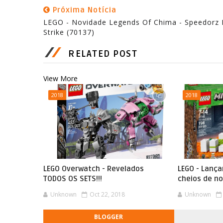
Próxima Notícia
LEGO - Novidade Legends Of Chima - Speedorz 
Strike (70137)
RELATED POST
View More
2018
2018
LEGO Overwatch - Revelados
LEGO - Lanç
TODOS OS SETS!!!
cheios de n
Unknown
Oct 22, 2018
Unknown
BLOGGER